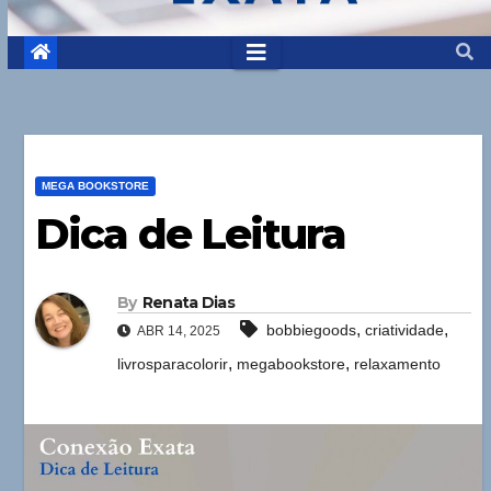
MEGA BOOKSTORE
Dica de Leitura
By
Renata Dias
,
,
bobbiegoods
criatividade
ABR 14, 2025
,
,
livrosparacolorir
megabookstore
relaxamento