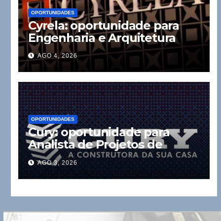
OPORTUNIDADES
Cyrela: oportunidade para
Engenharia e Arquitetura
AGO 4, 2026
OPORTUNIDADES
Cury: oportunidade para
Analista de Projetos de
Instalações
AGO 3, 2026