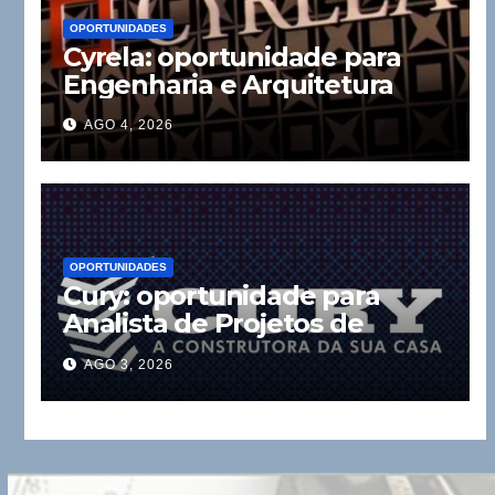
OPORTUNIDADES
Cyrela: oportunidade para
Engenharia e Arquitetura
AGO 4, 2026
OPORTUNIDADES
Cury: oportunidade para
Analista de Projetos de
Instalações
AGO 3, 2026