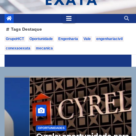
Tags Destaque
GrupoHCT
Oportunidade
Engenharia
Vale
engenhariacivil
conexaoexata
mecanica
l
Cyrela: oportunidade para Engenharia e Arquitetura
OPORTUNIDADES