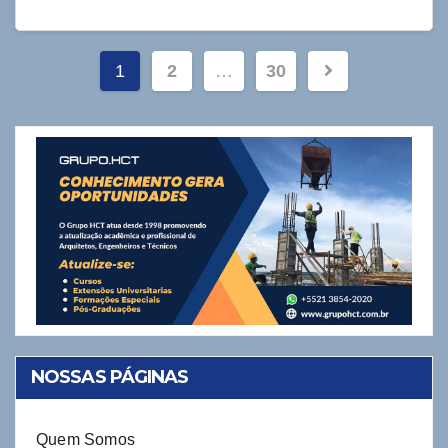
Navegação
1
2
…
30
por
posts
NOSSAS PÁGINAS
Quem Somos