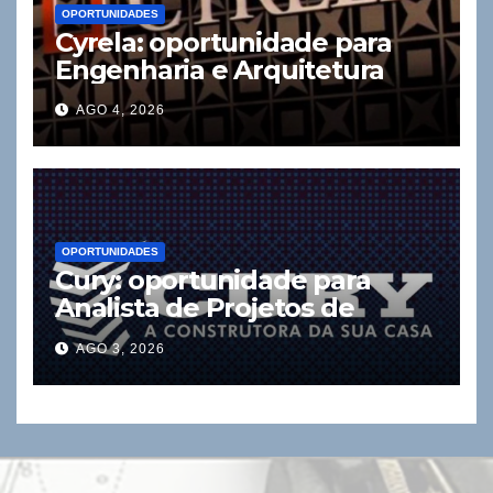
OPORTUNIDADES
Cyrela: oportunidade para
Engenharia e Arquitetura
AGO 4, 2026
OPORTUNIDADES
Cury: oportunidade para
Analista de Projetos de
Instalações
AGO 3, 2026