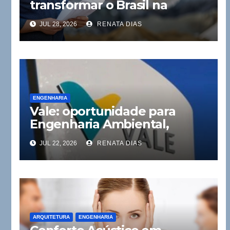
transformar o Brasil na
próxima década
JUL 28, 2026
RENATA DIAS
ENGENHARIA
Vale: oportunidade para
Engenharia Ambiental,
Química, e Produção
JUL 22, 2026
RENATA DIAS
ARQUITETURA
ENGENHARIA