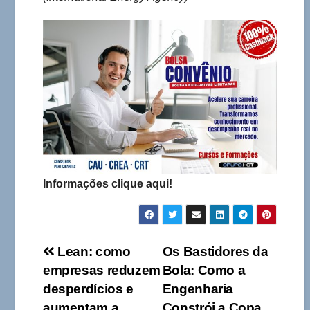
Informações clique aqui!
Navegação
Lean: como
Os Bastidores da
empresas reduzem
Bola: Como a
de
desperdícios e
Engenharia
aumentam a
Constrói a Copa