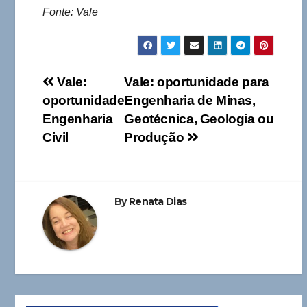
Fonte: Vale
Navegação
Vale:
Vale: oportunidade para
oportunidade
Engenharia de Minas,
de
Engenharia
Geotécnica, Geologia ou
Post
Civil
Produção
By
Renata Dias