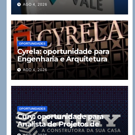
AGO 4, 2026
OPORTUNIDADES
Cyrela: oportunidade para
Engenharia e Arquitetura
AGO 4, 2026
OPORTUNIDADES
Cury: oportunidade para
Analista de Projetos de
Instalações