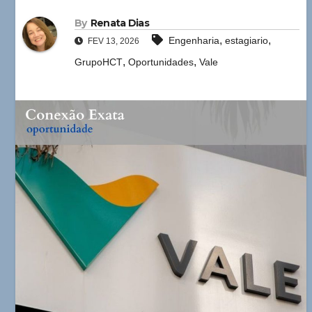
By
Renata Dias
,
,
Engenharia
estagiario
FEV 13, 2026
,
,
GrupoHCT
Oportunidades
Vale