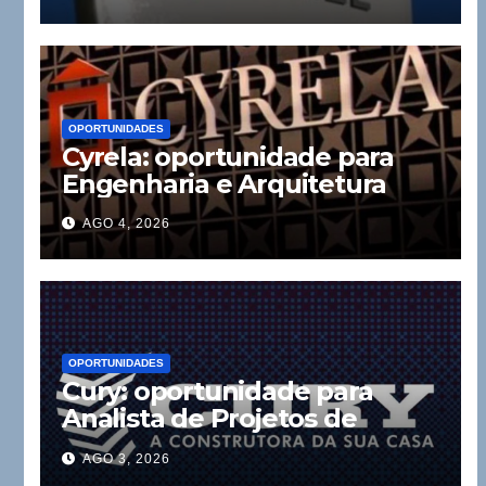
OPORTUNIDADES
Cyrela: oportunidade para
Engenharia e Arquitetura
AGO 4, 2026
OPORTUNIDADES
Cury: oportunidade para
Analista de Projetos de
Instalações
AGO 3, 2026