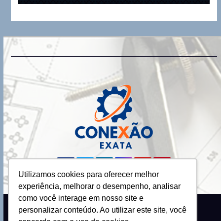
Utilizamos cookies para oferecer melhor
experiência, melhorar o desempenho, analisar
como você interage em nosso site e
personalizar conteúdo. Ao utilizar este site, você
Proudly powered by WordPress
|
Theme: Newsup by
Themeansar
.