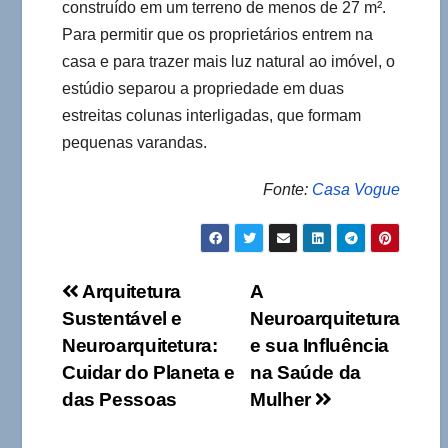
construído em um terreno de menos de 27 m².
Para permitir que os proprietários entrem na
casa e para trazer mais luz natural ao imóvel, o
estúdio separou a propriedade em duas
estreitas colunas interligadas, que formam
pequenas varandas.
Fonte:
Casa Vogue
Navegação
Arquitetura
A
Sustentável e
Neuroarquitetura
de
Neuroarquitetura:
e sua Influência
Post
Cuidar do Planeta e
na Saúde da
das Pessoas
Mulher