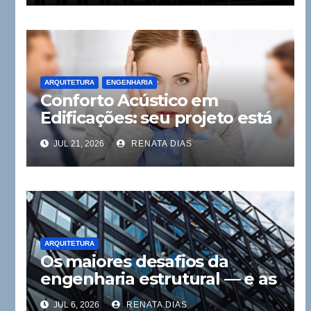
ARQUITETURA
ENGENHARIA
Conforto Acústico em
Edificações: seu projeto está
pronto para a NBR 15575?
JUL 21, 2026
RENATA DIAS
ARQUITETURA
Os maiores desafios da
engenharia estrutural — e as
lições que transformaram a
JUL 6, 2026
RENATA DIAS