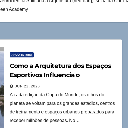
urociência Aplicada à Arquitetura (neuroarq), sócia da Com.T
Ugreen Academy
ARQUITETURA
Como a Arquitetura dos Espaços
Esportivos Influencia o
Comportamento Humano
JUN 22, 2026
A cada edição da Copa do Mundo, os olhos do
planeta se voltam para os grandes estádios, centros
de treinamento e espaços urbanos preparados para
receber milhões de pessoas. No…