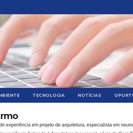
MBIENTE
TECNOLOGIA
NOTÍCIAS
OPORT
armo
e experiência em projeto de arquitetura, especialista em neur