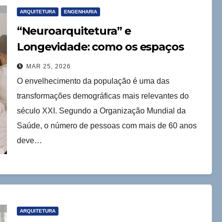
ARQUITETURA
ENGENHARIA
“Neuroarquitetura” e
Longevidade: como os espaços
podem apoiar o bem-estar na
MAR 25, 2026
terceira idade
O envelhecimento da população é uma das
transformações demográficas mais relevantes do
século XXI. Segundo a Organização Mundial da
Saúde, o número de pessoas com mais de 60 anos
deve…
ARQUITETURA