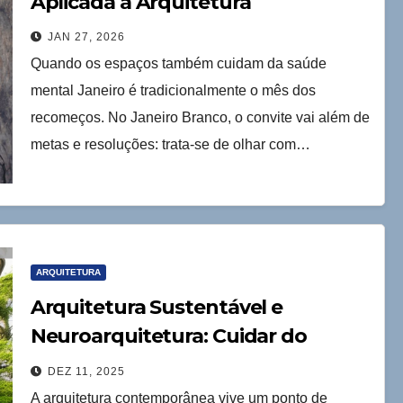
Aplicada à Arquitetura
JAN 27, 2026
Quando os espaços também cuidam da saúde
mental Janeiro é tradicionalmente o mês dos
recomeços. No Janeiro Branco, o convite vai além de
metas e resoluções: trata-se de olhar com…
ARQUITETURA
Arquitetura Sustentável e
Neuroarquitetura: Cuidar do
Planeta e das Pessoas
DEZ 11, 2025
A arquitetura contemporânea vive um ponto de