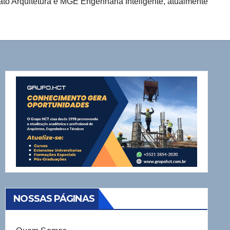
ato Arquitetura e MGE Engenharia Inteligente, atualmente
NOSSAS PÁGINAS