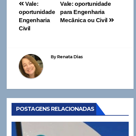
Navegação
Vale:
Vale: oportunidade
oportunidade
para Engenharia
de
Engenharia
Mecânica ou Civil
Post
Civil
By
Renata Dias
POSTAGENS RELACIONADAS