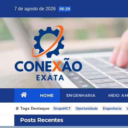
Skip
7 de agosto de 2026
06:29
to
content
HOME
ENGENHARIA
MEIO AM
Tags Destaque
GrupoHCT
Oportunidade
Engenharia
Posts Recentes
Civil
Cyrela: oportunidade para Engenharia e Arquitetura