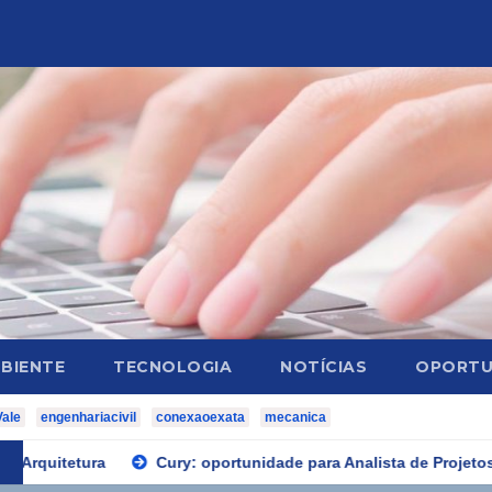
BIENTE
TECNOLOGIA
NOTÍCIAS
OPORTU
Vale
engenhariacivil
conexaoexata
mecanica
Cury: oportunidade para Analista de Projetos de Instalações