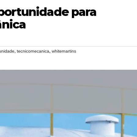
portunidade para
nica
,
,
unidade
tecnicomecanica
whitemartins