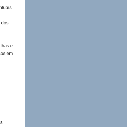
ntuais
 dos
alhas e
cos em
os