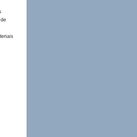
s
 de
eriais