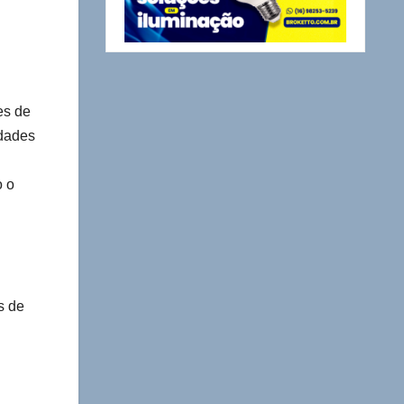
es de
idades
o o
s de