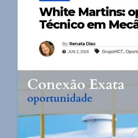
White Martins: o
Técnico em Mecâ
By
Renata Dias
,
GrupoHCT
Oport
JUN 2, 2026