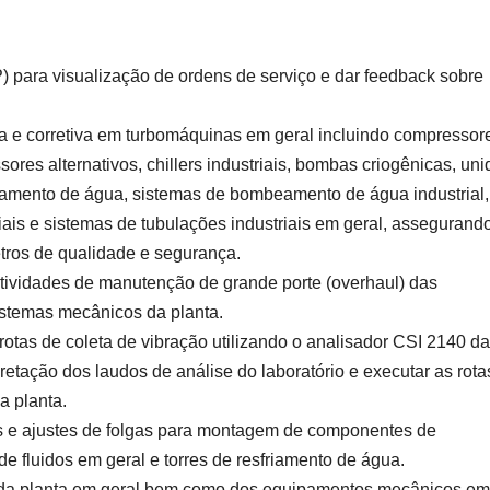
P) para visualização de ordens de serviço e dar feedback sobre
a e corretiva em turbomáquinas em geral incluindo compressor
sores alternativos, chillers industriais, bombas criogênicas, un
friamento de água, sistemas de bombeamento de água industrial,
striais e sistemas de tubulações industriais em geral, assegurand
tros de qualidade e segurança.
atividades de manutenção de grande porte (overhaul) das
stemas mecânicos da planta.
 rotas de coleta de vibração utilizando o analisador CSI 2140 da
pretação dos laudos de análise do laboratório e executar as rota
a planta.
os e ajustes de folgas para montagem de componentes de
fluidos em geral e torres de resfriamento de água.
da planta em geral bem como dos equipamentos mecânicos em