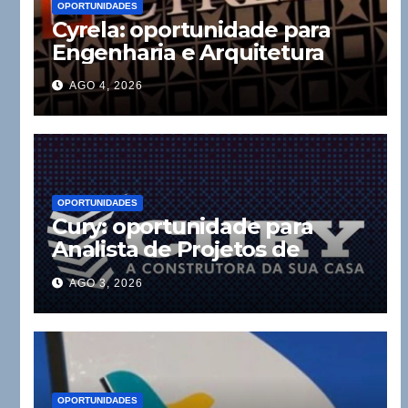
OPORTUNIDADES
Cyrela: oportunidade para
Engenharia e Arquitetura
AGO 4, 2026
OPORTUNIDADES
Cury: oportunidade para
Analista de Projetos de
Instalações
AGO 3, 2026
OPORTUNIDADES