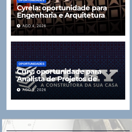
OPORTUNIDADES
Cyrela: oportunidade para
Engenharia e Arquitetura
AGO 4, 2026
OPORTUNIDADES
Cury: oportunidade para
Analista de Projetos de
Instalações
AGO 3, 2026