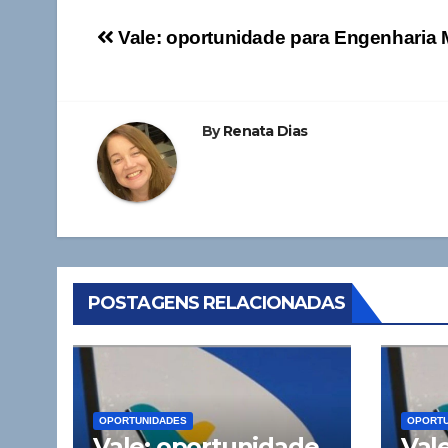
Navegação
Vale: oportunidade para Engenharia
de
Post
By
Renata Dias
POSTAGENS RELACIONADAS
OPORTUNIDADES
OPORTU
Vale: oportunidade
Val