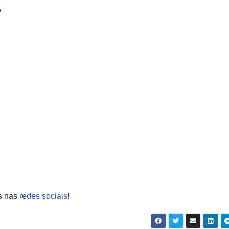
s
os nas
redes sociais
!