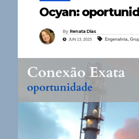
Ocyan: oportuni
By
Renata Dias
,
Engenahria
Gru
JUN 13, 2025