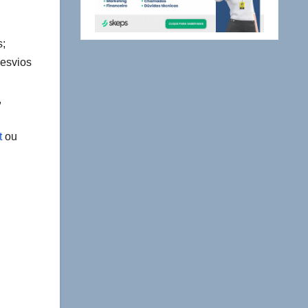
s;
desvios
,
t
ou