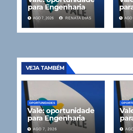
para Engenharia
par
Civil
Civil
AGO 7, 2026
RENATA DIAS
AGO 
VEJA TAMBÉM
OPORTUNIDADES
OPORT
Vale: oportunidade
Val
para Engenharia
par
Civil
Civi
AGO 7, 2026
AGO