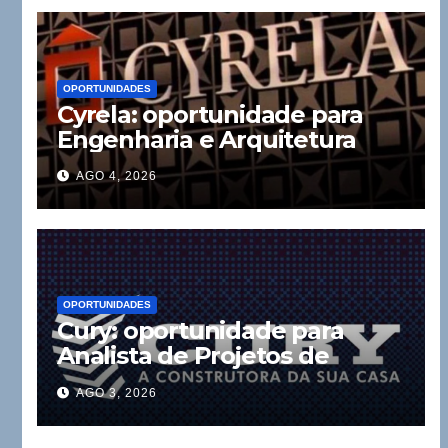
OPORTUNIDADES
Cyrela: oportunidade para
Engenharia e Arquitetura
AGO 4, 2026
OPORTUNIDADES
Cury: oportunidade para
Analista de Projetos de
Instalações
AGO 3, 2026