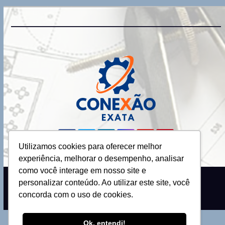
Utilizamos cookies para oferecer melhor
experiência, melhorar o desempenho, analisar
como você interage em nosso site e
personalizar conteúdo. Ao utilizar este site, você
Proudly powered by WordPress
|
Theme: Newsup by
Themeansar
.
concorda com o uso de cookies.
Ok, entendi!