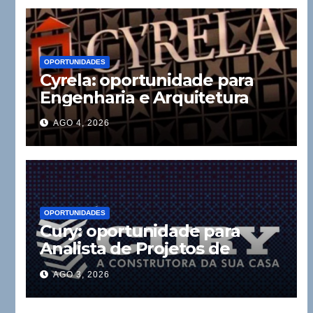
OPORTUNIDADES
Cyrela: oportunidade para
Engenharia e Arquitetura
AGO 4, 2026
OPORTUNIDADES
Cury: oportunidade para
Analista de Projetos de
Instalações
AGO 3, 2026