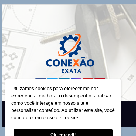
Utilizamos cookies para oferecer melhor
experiência, melhorar o desempenho, analisar
como você interage em nosso site e
personalizar conteúdo. Ao utilizar este site, você
Proudly powered by WordPress
|
Theme: Newsup by
Themeansar
.
concorda com o uso de cookies.
Ok, entendi!