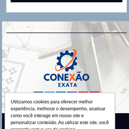
Utilizamos cookies para oferecer melhor
experiência, melhorar o desempenho, analisar
como você interage em nosso site e
personalizar conteúdo. Ao utilizar este site, você
Proudly powered by WordPress
|
Theme: Newsup by
Themeansar
.