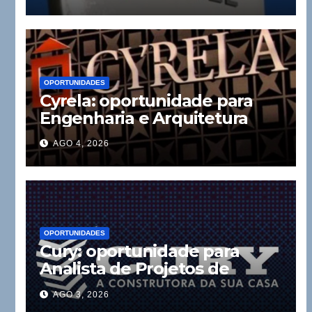
OPORTUNIDADES
Cyrela: oportunidade para
Engenharia e Arquitetura
AGO 4, 2026
OPORTUNIDADES
Cury: oportunidade para
Analista de Projetos de
Instalações
AGO 3, 2026