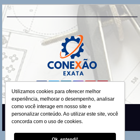
Utilizamos cookies para oferecer melhor
experiência, melhorar o desempenho, analisar
como você interage em nosso site e
personalizar conteúdo. Ao utilizar este site, você
Proudly powered by WordPress
|
Theme: Newsup by
Themeansar
.
concorda com o uso de cookies.
Ok, entendi!