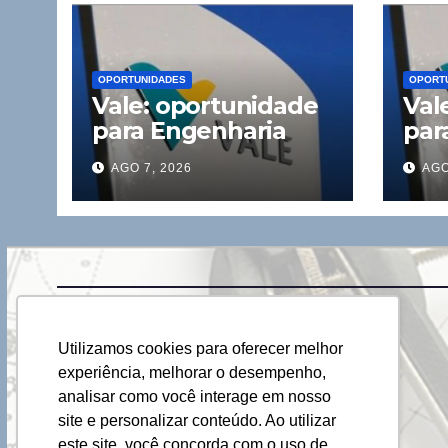
OPORTUNIDADES
OPORT
Vale: oportunidade
Val
para Engenharia
par
Civil
Civi
AGO 7, 2026
AGO
Utilizamos cookies para oferecer melhor
experiência, melhorar o desempenho,
analisar como você interage em nosso
site e personalizar conteúdo. Ao utilizar
este site, você concorda com o uso de