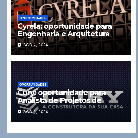
OPORTUNIDADES
Cyrela: oportunidade para
Engenharia e Arquitetura
AGO 4, 2026
OPORTUNIDADES
Cury: oportunidade para
Analista de Projetos de
Instalações
AGO 3, 2026