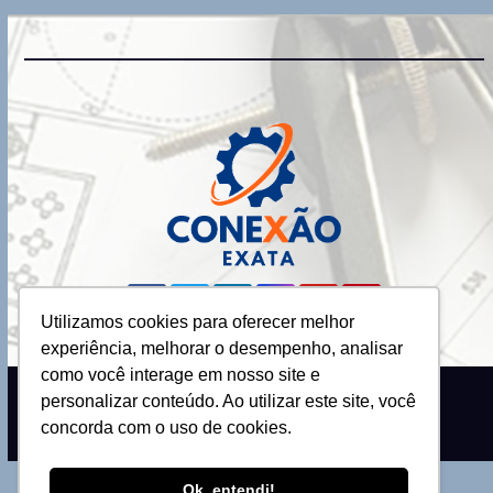
Utilizamos cookies para oferecer melhor
experiência, melhorar o desempenho, analisar
como você interage em nosso site e
personalizar conteúdo. Ao utilizar este site, você
Proudly powered by WordPress
|
Theme: Newsup by
Themeansar
.
concorda com o uso de cookies.
Ok, entendi!