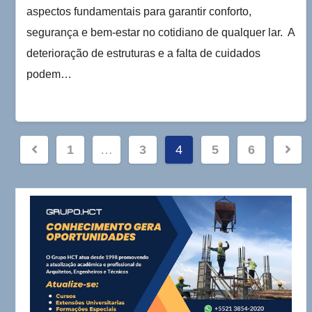
aspectos fundamentais para garantir conforto,
segurança e bem-estar no cotidiano de qualquer lar. A
deterioração de estruturas e a falta de cuidados
podem…
Navegação
1
…
3
4
5
6
por
posts